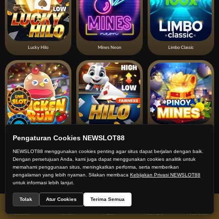
Lucky Hilo
Mines Neon
Limbo Classic
Chicken Run
Hilo
Pinoy Mines
Pengaturan Cookies NEWSLOT88
NEWSLOT88 menggunakan cookies penting agar situs dapat berjalan dengan baik.
Dengan persetujuan Anda, kami juga dapat menggunakan cookies analitik untuk
memahami penggunaan situs, meningkatkan performa, serta memberikan
pengalaman yang lebih nyaman. Silakan membaca
Kebijakan Privasi NEWSLOT88
untuk informasi lebih lanjut.
Tolak
Atur Cookies
Terima Semua
Beranda
Promosi
Masuk
Hub. Kami
Akun Saya
Mines Maple
Hilo Gold Rush
Candy Mines