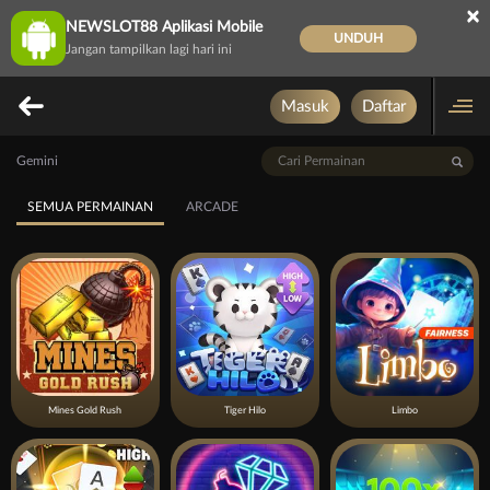
×
NEWSLOT88 Aplikasi Mobile
UNDUH
Jangan tampilkan lagi hari ini
Masuk
Daftar
Gemini
SEMUA PERMAINAN
ARCADE
Mines Gold Rush
Tiger Hilo
Limbo