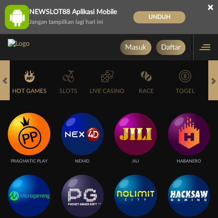
×
NEWSLOT88 Aplikasi Mobile
UNDUH
Jangan tampilkan lagi hari ini
Masuk
Daftar
HOT GAMES
SLOTS
LIVE CASINO
RACE
TOGEL
OL
PRAGMATIC PLAY
NEX4D
JILI
HABANERO