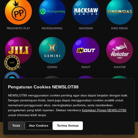
PRAGMATIC PLAY
MICROGAMING
HACKSAW
KING MIDAS
JILI
GEMINI
INOUT
AVIATOR
Pengaturan Cookies NEWSLOT88
NEWSLOT88 menggunakan cookies penting agar situs dapat berjalan dengan baik.
Dengan persetujuan Anda, kami juga dapat menggunakan cookies analitik untuk
memahami penggunaan situs, meningkatkan performa, serta memberikan
FACHAI
JOKER
BTGAMING
AMB SLOT
pengalaman yang lebih nyaman. Silakan membaca
Kebijakan Privasi NEWSLOT88
untuk informasi lebih lanjut.
Tolak
Atur Cookies
Terima Semua
Beranda
Promosi
Masuk
Hub. Kami
Akun Saya