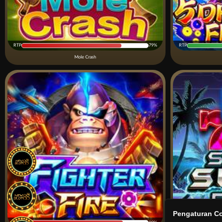
RTP
79%
RTP
Mole Crash
Pengaturan C