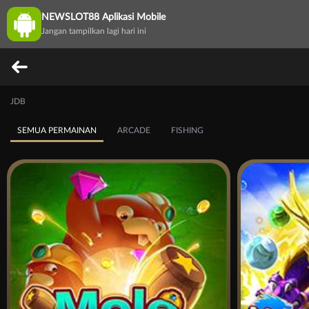
NEWSLOT88 Aplikasi Mobile
Jangan tampilkan lagi hari ini
JDB
SEMUA PERMAINAN
ARCADE
FISHING