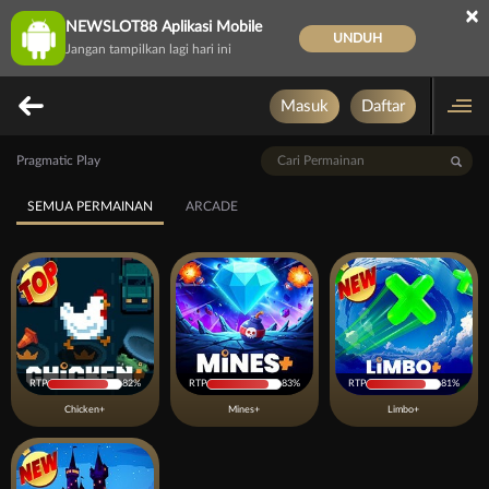
×
NEWSLOT88 Aplikasi Mobile
UNDUH
Jangan tampilkan lagi hari ini
Masuk
Daftar
Pragmatic Play
SEMUA PERMAINAN
ARCADE
RTP
82%
RTP
83%
RTP
81%
Chicken+
Mines+
Limbo+