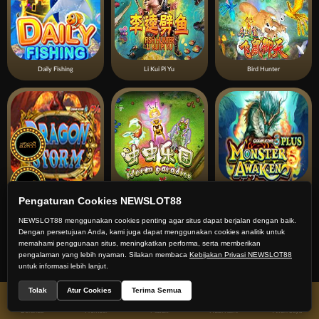
Daily Fishing
Li Kui Pi Yu
Bird Hunter
Dragon Storm
Insect Paradise
Monster Awaken plus
Pengaturan Cookies NEWSLOT88
NEWSLOT88 menggunakan cookies penting agar situs dapat berjalan dengan baik.
Dengan persetujuan Anda, kami juga dapat menggunakan cookies analitik untuk
memahami penggunaan situs, meningkatkan performa, serta memberikan
pengalaman yang lebih nyaman. Silakan membaca
Kebijakan Privasi NEWSLOT88
untuk informasi lebih lanjut.
Tolak
Atur Cookies
Terima Semua
Beranda
Promosi
Masuk
Hub. Kami
Akun Saya
Sea Food Paradise II Plus
Legend of the phoenix
YaoQianShu