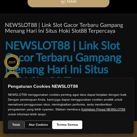
MAIN
NEWSLOT88 | Link Slot Gacor Terbaru Gampang
Menang Hari Ini Situs Hoki Slot88 Terpercaya
NEWSLOT88 | Link Slot
Gacor Terbaru Gampang
Menang Hari Ini Situs
Hoki Slot88 Terpercaya
Pengaturan Cookies NEWSLOT88
Selamat datang di
NEWSLOT88
rekomendasi situs slot gacor gampang menang
NEWSLOT88 menggunakan cookies penting agar situs dapat berjalan dengan baik.
hari ini dengan kualitas pelayanan terbaik yang menyediakan link new slot88
Dengan persetujuan Anda, kami juga dapat menggunakan cookies analitik untuk
terpanas 2026. Newslot88 dikenal sebagai situs slot gacor anti kalah yang
memahami penggunaan situs, meningkatkan performa, serta memberikan
mudah meraih keuntungan dalam waktu singkat. Banyak platform slot gacor
pengalaman yang lebih nyaman. Silakan membaca
Kebijakan Privasi NEWSLOT88
untuk informasi lebih lanjut.
gampang menang terbaik tersedia disini yang bisa dimainkan tanpa harus
mengeluarkan modal yang besar. Sudah banyak pecinta judi slot gacor diluar
Tolak
Atur Cookies
Terima Semua
sana yang merasakan sensasi luar biasa mendapatkan kemenangan maxwin
ketika bermain di situs slot gacor Newslot88. Jadi dengan begitu anda tidak
Beranda
Promosi
Masuk
Hub. Kami
Akun Saya
perlu lagi ragu untuk bermain dan meraih kemenangan bersama dengan kami