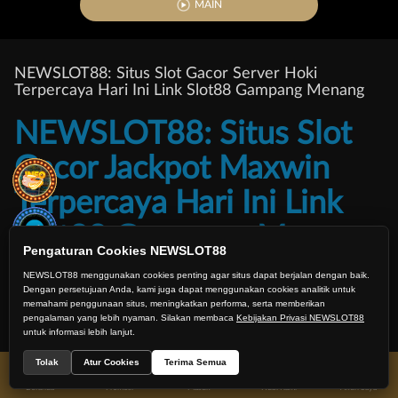
MAIN
NEWSLOT88: Situs Slot Gacor Server Hoki
Terpercaya Hari Ini Link Slot88 Gampang Menang
NEWSLOT88: Situs Slot
Gacor Jackpot Maxwin
Terpercaya Hari Ini Link
Slot88 Gampang Menang
Pengaturan Cookies NEWSLOT88
Selamat datang di
NEWSLOT88
rekomendasi situs slot gacor gampang menang
NEWSLOT88 menggunakan cookies penting agar situs dapat berjalan dengan baik.
hari ini dengan kualitas pelayanan terbaik yang menyediakan link new slot88
Dengan persetujuan Anda, kami juga dapat menggunakan cookies analitik untuk
terpanas 2026. Newslot88 dikenal sebagai situs slot gacor anti kalah yang
memahami penggunaan situs, meningkatkan performa, serta memberikan
mudah meraih keuntungan dalam waktu singkat. Banyak platform slot gacor
pengalaman yang lebih nyaman. Silakan membaca
Kebijakan Privasi NEWSLOT88
untuk informasi lebih lanjut.
gampang menang terbaik tersedia disini yang bisa dimainkan tanpa harus
mengeluarkan modal yang besar. Sudah banyak pecinta judi slot gacor diluar
Tolak
Atur Cookies
Terima Semua
sana yang merasakan sensasi luar biasa mendapatkan kemenangan maxwin
ketika bermain di situs slot gacor Newslot88. Jadi dengan begitu anda tidak
Beranda
Promosi
Masuk
Hub. Kami
Akun Saya
perlu lagi ragu untuk bermain dan meraih kemenangan bersama dengan kami