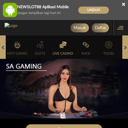
×
NEWSLOT88 Aplikasi Mobile
UNDUH
Jangan tampilkan lagi hari ini
Masuk
Daftar
HOT GAMES
SLOTS
LIVE CASINO
RACE
TOGEL
OL