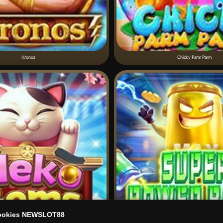
Kronos
Chicky Parm Parm
ookies NEWSLOT88