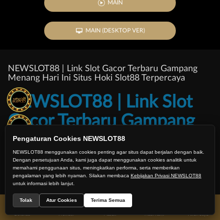
MAIN
MAIN (DESKTOP VER)
NEWSLOT88 | Link Slot Gacor Terbaru Gampang
Menang Hari Ini Situs Hoki Slot88 Terpercaya
NEWSLOT88 | Link Slot
Gacor Terbaru Gampang
Menang Hari Ini Situs
Pengaturan Cookies NEWSLOT88
NEWSLOT88 menggunakan cookies penting agar situs dapat berjalan dengan baik.
Hoki Slot88 Terpercaya
Dengan persetujuan Anda, kami juga dapat menggunakan cookies analitik untuk
memahami penggunaan situs, meningkatkan performa, serta memberikan
pengalaman yang lebih nyaman. Silakan membaca
Kebijakan Privasi NEWSLOT88
Selamat datang di
NEWSLOT88
rekomendasi situs slot gacor gampang menang
untuk informasi lebih lanjut.
hari ini dengan kualitas pelayanan terbaik yang menyediakan link new slot88
terpanas 2026. Newslot88 dikenal sebagai situs slot gacor anti kalah yang
Tolak
Atur Cookies
Terima Semua
mudah meraih keuntungan dalam waktu singkat. Banyak platform slot gacor
gampang menang terbaik tersedia disini yang bisa dimainkan tanpa harus
Beranda
Promosi
Masuk
Hub. Kami
Akun Saya