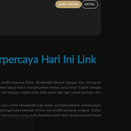
AMBIL PROMO
DETAIL
ercaya Hari Ini Link
slot88 terpanas 2026. Newslot88 dikenal sebagai situs slot gacor
ainkan tanpa harus mengeluarkan modal yang besar. Sudah banyak
 Jadi dengan begitu anda tidak perlu lagi ragu untuk bermain dan
us slot online Newslot88 juga selalu memprioritaskan kemenangan
 tinggi kalau bermain di link new slot88 pantang rungkad. Daftar
un kemenangan yang anda dapatkan pasti akan langsung kami bayar