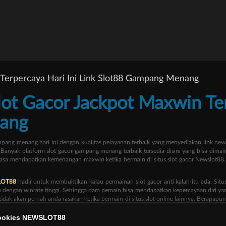
Terpercaya Hari Ini Link Slot88 Gampang Menang
t Gacor Jackpot Maxwin Terp
ang
mpang menang hari ini dengan kualitas pelayanan terbaik yang menyediakan link new 
Banyak platform slot gacor gampang menang terbaik tersedia disini yang bisa dim
 biasa mendapatkan kemenangan maxwin ketika bermain di situs slot gacor Newslot88.
LOT88
hadir untuk membuktikan kalau permainan slot gacor anti kalah itu ada. Sit
engan winrate tinggi. Sehingga para pemain bisa mendapatkan kepercayaan diri yang
idak akan pernah anda rasakan ketika bermain di situs slot online lainnya. Berapap
ookies NEWSLOT88