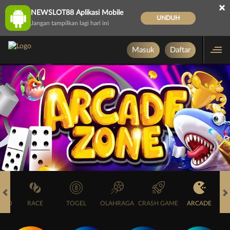
×
NEWSLOT88 Aplikasi Mobile
UNDUH
Jangan tampilkan lagi hari ini
Masuk
Daftar
SINO
RACE
TOGEL
OLAHRAGA
CRASH GAME
ARCADE