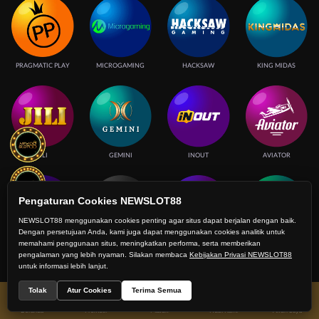
PRAGMATIC PLAY
MICROGAMING
HACKSAW
KING MIDAS
JILI
GEMINI
INOUT
AVIATOR
Pengaturan Cookies NEWSLOT88
NEWSLOT88 menggunakan cookies penting agar situs dapat berjalan dengan baik.
Dengan persetujuan Anda, kami juga dapat menggunakan cookies analitik untuk
memahami penggunaan situs, meningkatkan performa, serta memberikan
FACHAI
JOKER
BTGAMING
AMB SLOT
pengalaman yang lebih nyaman. Silakan membaca
Kebijakan Privasi NEWSLOT88
untuk informasi lebih lanjut.
Tolak
Atur Cookies
Terima Semua
Beranda
Promosi
Masuk
Hub. Kami
Akun Saya