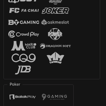
Poker