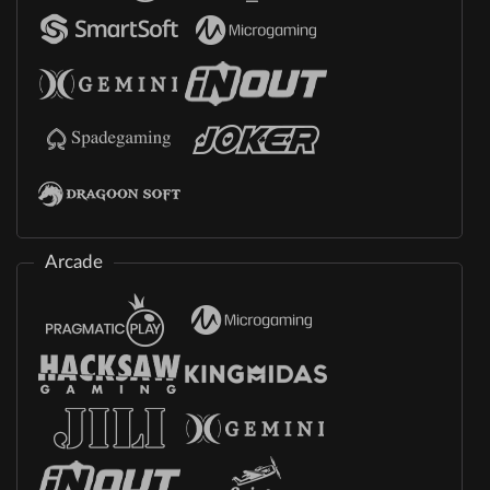
Arcade