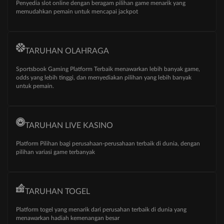
Penyedia slot online dengan beragam pilihan game menarik yang
memudahkan pemain untuk mencapai jackpot
TARUHAN OLAHRAGA
Sportsbook Gaming Platform Terbaik menawarkan lebih banyak game,
odds yang lebih tinggi, dan menyediakan pilihan yang lebih banyak
untuk pemain.
TARUHAN LIVE KASINO
Platform Pilihan bagi perusahaan-perusahaan terbaik di dunia, dengan
pilihan variasi game terbanyak
TARUHAN TOGEL
Platform togel yang menarik dari perusahan terbaik di dunia yang
menawarkan hadiah kemenangan besar