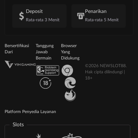
Deposit
Penarikan
Rata-rata 3 Menit
Rata-rata 5 Menit
Bersertifikasi
Tanggung
Browser
Dari
Jawab
Yang
Bermain
Didukung
©2026 NEWSLOT88.
Hak cipta dilindungi |
18+
Platform Penyedia Layanan
Slots