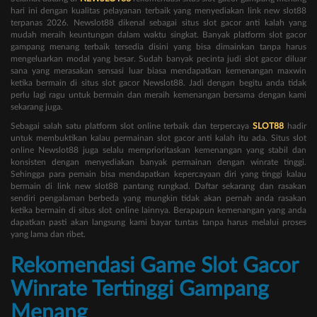
hari ini dengan kualitas pelayanan terbaik yang menyediakan link new slot88
terpanas 2026. Newslot88 dikenal sebagai situs slot gacor anti kalah yang
mudah meraih keuntungan dalam waktu singkat. Banyak platform slot gacor
gampang menang terbaik tersedia disini yang bisa dimainkan tanpa harus
mengeluarkan modal yang besar. Sudah banyak pecinta judi slot gacor diluar
sana yang merasakan sensasi luar biasa mendapatkan kemenangan maxwin
ketika bermain di situs slot gacor Newslot88. Jadi dengan begitu anda tidak
perlu lagi ragu untuk bermain dan meraih kemenangan bersama dengan kami
sekarang juga.
Sebagai salah satu platform slot online terbaik dan terpercaya
SLOT88
hadir
untuk membuktikan kalau permainan slot gacor anti kalah itu ada. Situs slot
online Newslot88 juga selalu memprioritaskan kemenangan yang stabil dan
konsisten dengan menyediakan banyak permainan dengan winrate tinggi.
Sehingga para pemain bisa mendapatkan kepercayaan diri yang tinggi kalau
bermain di link new slot88 pantang rungkad. Daftar sekarang dan rasakan
sendiri pengalaman berbeda yang mungkin tidak akan pernah anda rasakan
ketika bermain di situs slot online lainnya. Berapapun kemenangan yang anda
dapatkan pasti akan langsung kami bayar tuntas tanpa harus melalui proses
yang lama dan ribet.
Rekomendasi Game Slot Gacor
Winrate Tertinggi Gampang
Menang