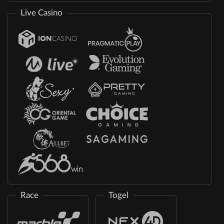
Live Casino
Race
Togel