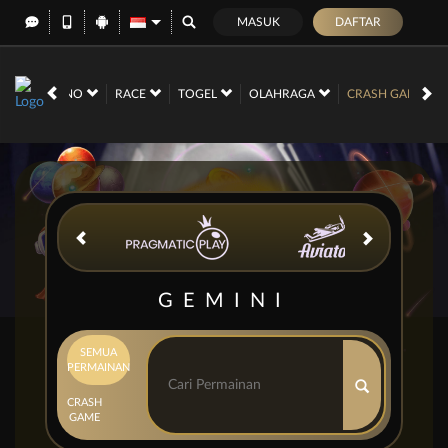
MASUK
DAFTAR
LIVE CASINO
RACE
TOGEL
OLAHRAGA
CRASH GAME
GEMINI
SEMUA
PERMAINAN
CRASH
GAME