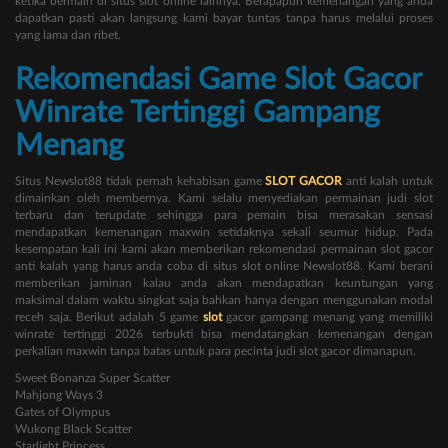
ketika bermain di situs slot online lainnya. Berapapun kemenangan yang anda
dapatkan pasti akan langsung kami bayar tuntas tanpa harus melalui proses
yang lama dan ribet.
Rekomendasi Game Slot Gacor
Winrate Tertinggi Gampang
Menang
Situs Newslot88 tidak pernah kehabisan game
SLOT GACOR
anti kalah untuk
dimainkan oleh membernya. Kami selalu menyediakan permainan judi slot
terbaru dan terupdate sehingga para pemain bisa merasakan sensasi
mendapatkan kemenangan maxwin setidaknya sekali seumur hidup. Pada
kesempatan kali ini kami akan memberikan rekomendasi permainan slot gacor
anti kalah yang harus anda coba di situs slot online Newslot88. Kami berani
memberikan jaminan kalau anda akan mendapatkan keuntungan yang
maksimal dalam waktu singkat saja bahkan hanya dengan menggunakan modal
receh saja. Berikut adalah 5 game
slot
gacor gampang menang yang memiliki
winrate tertinggi 2026 terbukti bisa mendatangkan kemenangan dengan
perkalian maxwin tanpa batas untuk para pecinta judi slot gacor dimanapun.
Sweet Bonanza Super Scatter
Mahjong Ways 3
Gates of Olympus
Wukong Black Scatter
Starlight Princess