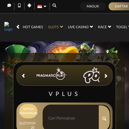
MASUK
DAFTAR
IDR
12,675,711,
HOT GAMES
SLOTS
LIVE CASINO
RACE
TOGEL
VPLUS
SEMUA
PERMAINAN
SLOTS
TOP
20