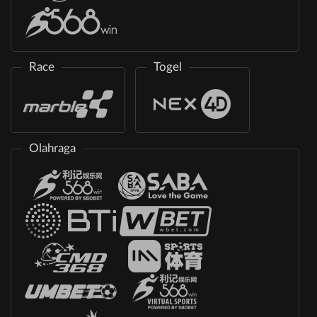
Race
Togel
Olahraga