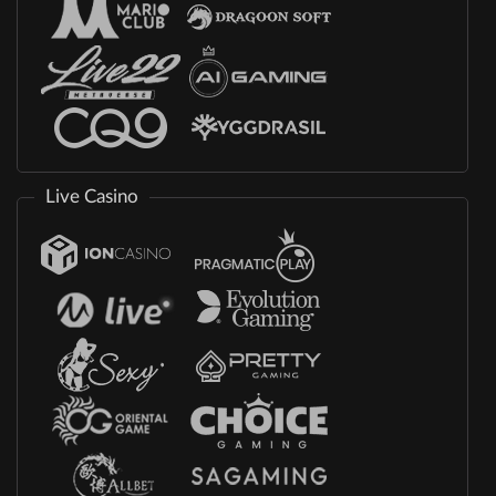
Live Casino