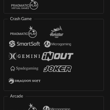
Crash Game
Arcade