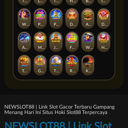
Thunder Lord
LORD OF THE GODS
THE PENGUINS
HAMMER OF THUNDER
BUILDER'S FRENZY
INFECTED ZONE
Wicked Wins: Crystals
PIGGIES WEALTHY ANGELIC
PENGUIN QUEST
Dancing Golden Drums
AZTLAN GEMS3
Devil’s Frenzy
Astro Rift Bonanza
MASTER CHEF FRENZY
JUNGLE ROAR
Farm Fortune Wheel
WICKED RICHES
Holly Jackpot
Treasure Train Deluxe
Golden Train Ⅲ: Black Ore
The Halloween Rascal
RAPID FIRE BLAST
King Kong Treasure
NEWSLOT88 | Link Slot Gacor Terbaru Gampang
Menang Hari Ini Situs Hoki Slot88 Terpercaya
NEWSLOT88 | Link Slot