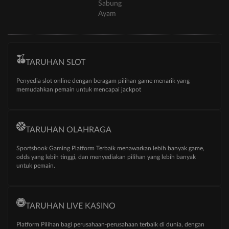
Sabung
Ayam
TARUHAN SLOT
Penyedia slot online dengan beragam pilihan game menarik yang
memudahkan pemain untuk mencapai jackpot
TARUHAN OLAHRAGA
Sportsbook Gaming Platform Terbaik menawarkan lebih banyak game,
odds yang lebih tinggi, dan menyediakan pilihan yang lebih banyak
untuk pemain.
TARUHAN LIVE KASINO
Platform Pilihan bagi perusahaan-perusahaan terbaik di dunia, dengan