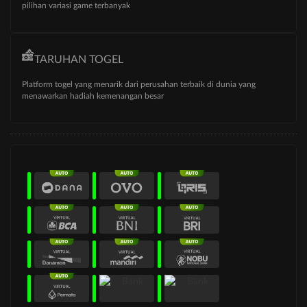
pilihan variasi game terbanyak
TARUHAN TOGEL
Platform togel yang menarik dari perusahan terbaik di dunia yang
menawarkan hadiah kemenangan besar