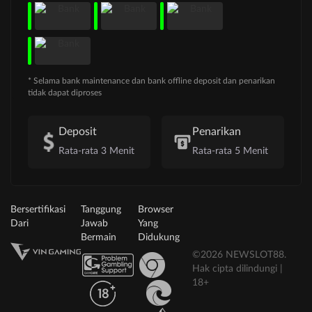
* Selama bank maintenance dan bank offline deposit dan penarikan
tidak dapat diproses
Deposit
Penarikan
Rata-rata 3 Menit
Rata-rata 5 Menit
Bersertifikasi
Tanggung
Browser
Dari
Jawab
Yang
Bermain
Didukung
©2026 NEWSLOT88.
Hak cipta dilindungi |
18+