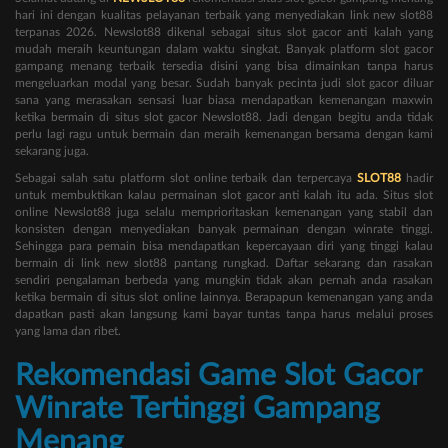
hari ini dengan kualitas pelayanan terbaik yang menyediakan link new slot88
terpanas 2026. Newslot88 dikenal sebagai situs slot gacor anti kalah yang
mudah meraih keuntungan dalam waktu singkat. Banyak platform slot gacor
gampang menang terbaik tersedia disini yang bisa dimainkan tanpa harus
mengeluarkan modal yang besar. Sudah banyak pecinta judi slot gacor diluar
sana yang merasakan sensasi luar biasa mendapatkan kemenangan maxwin
ketika bermain di situs slot gacor Newslot88. Jadi dengan begitu anda tidak
perlu lagi ragu untuk bermain dan meraih kemenangan bersama dengan kami
sekarang juga.
Sebagai salah satu platform slot online terbaik dan terpercaya
SLOT88
hadir
untuk membuktikan kalau permainan slot gacor anti kalah itu ada. Situs slot
online Newslot88 juga selalu memprioritaskan kemenangan yang stabil dan
konsisten dengan menyediakan banyak permainan dengan winrate tinggi.
Sehingga para pemain bisa mendapatkan kepercayaan diri yang tinggi kalau
bermain di link new slot88 pantang rungkad. Daftar sekarang dan rasakan
sendiri pengalaman berbeda yang mungkin tidak akan pernah anda rasakan
ketika bermain di situs slot online lainnya. Berapapun kemenangan yang anda
dapatkan pasti akan langsung kami bayar tuntas tanpa harus melalui proses
yang lama dan ribet.
Rekomendasi Game Slot Gacor
Winrate Tertinggi Gampang
Menang