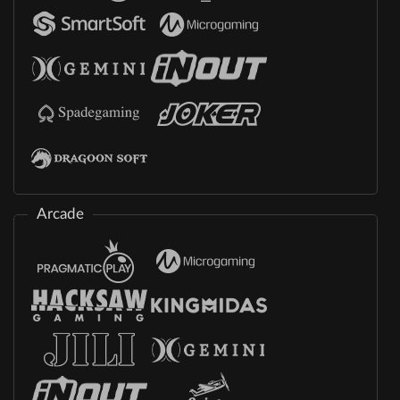
Arcade