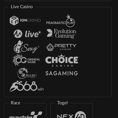
Live Casino
Race
Togel