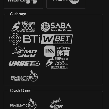
Olahraga
Crash Game