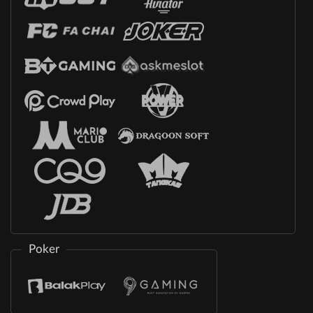
Poker