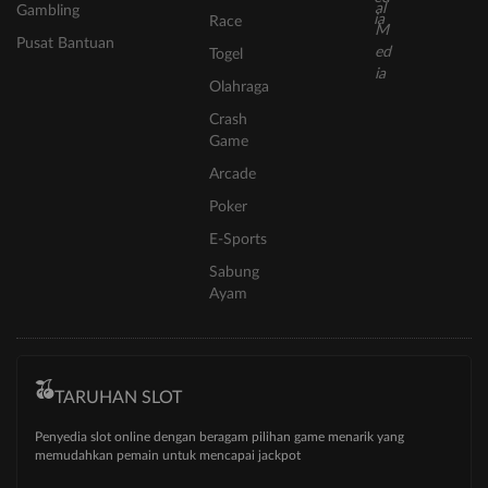
Gambling
Race
Pusat Bantuan
Togel
Olahraga
Crash
Game
Arcade
Poker
E-Sports
Sabung
Ayam
TARUHAN SLOT
Penyedia slot online dengan beragam pilihan game menarik yang
memudahkan pemain untuk mencapai jackpot