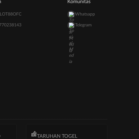
n
Komunitas
LOT88OFC
Whatsapp
770238143
Telegram
O
TARUHAN TOGEL