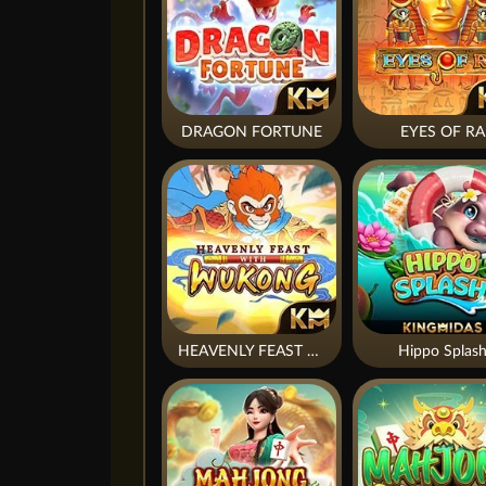
DRAGON FORTUNE
EYES OF RA
HEAVENLY FEAST WITH WUKONG
Hippo Splas