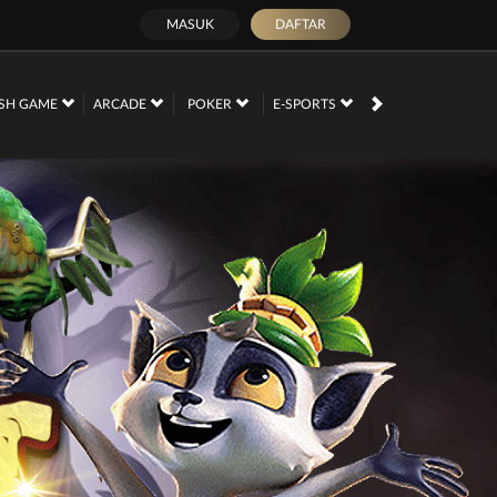
MASUK
DAFTAR
SH GAME
ARCADE
POKER
E-SPORTS
SABUNG AYAM