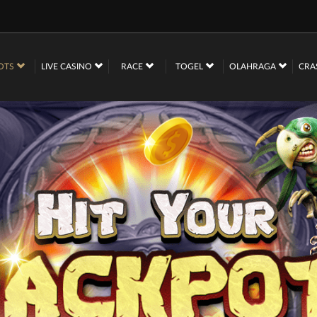
OTS
LIVE CASINO
RACE
TOGEL
OLAHRAGA
CRA