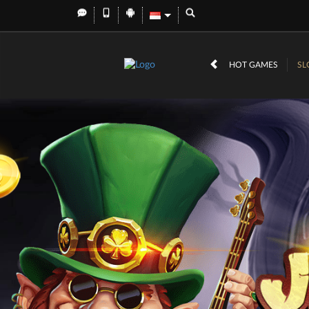
HOT GAMES
SL