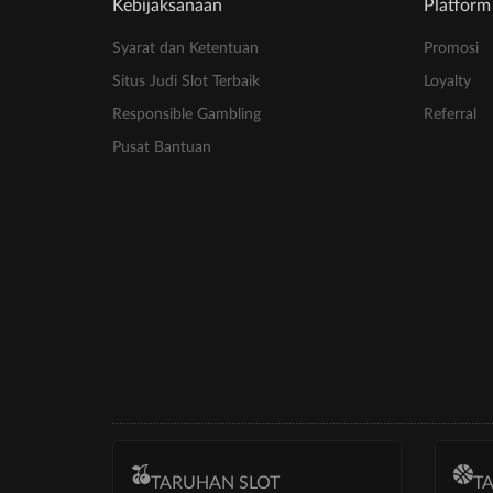
Kebijaksanaan
Platform
Syarat dan Ketentuan
Promosi
Situs Judi Slot Terbaik
Loyalty
Responsible Gambling
Referral
Pusat Bantuan
TARUHAN SLOT
T