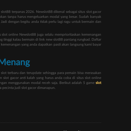
slot88 terpanas 2026. Newslot88 dikenal sebagai situs slot gacor
ainkan tanpa harus mengeluarkan modal yang besar. Sudah banyak
 Jadi dengan begitu anda tidak perlu lagi ragu untuk bermain dan
us slot online Newslot88 juga selalu memprioritaskan kemenangan
 tinggi kalau bermain di link new slot88 pantang rungkad. Daftar
un kemenangan yang anda dapatkan pasti akan langsung kami bayar
 Menang
slot terbaru dan terupdate sehingga para pemain bisa merasakan
lot gacor anti kalah yang harus anda coba di situs slot online
ngan menggunakan modal receh saja. Berikut adalah 5 game
slot
 pecinta judi slot gacor dimanapun.