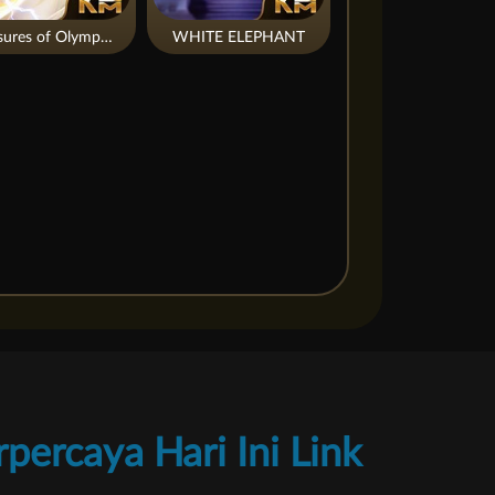
Treasures of Olympus 1000
WHITE ELEPHANT
ercaya Hari Ini Link