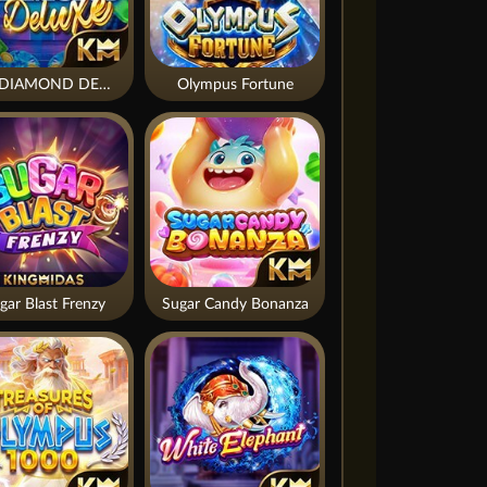
MR DIAMOND DELUXE
Olympus Fortune
gar Blast Frenzy
Sugar Candy Bonanza