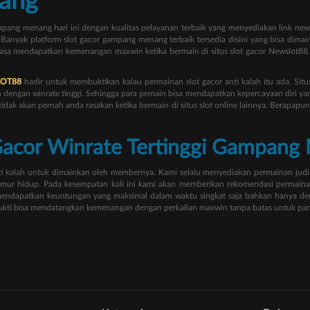
ang
pang menang hari ini dengan kualitas pelayanan terbaik yang menyediakan link new 
Banyak platform slot gacor gampang menang terbaik tersedia disini yang bisa dim
 biasa mendapatkan kemenangan maxwin ketika bermain di situs slot gacor Newslot88.
LOT88
hadir untuk membuktikan kalau permainan slot gacor anti kalah itu ada. Sit
engan winrate tinggi. Sehingga para pemain bisa mendapatkan kepercayaan diri yang
idak akan pernah anda rasakan ketika bermain di situs slot online lainnya. Berapap
acor Winrate Tertinggi Gampang
i kalah untuk dimainkan oleh membernya. Kami selalu menyediakan permainan judi 
r hidup. Pada kesempatan kali ini kami akan memberikan rekomendasi permainan s
mendapatkan keuntungan yang maksimal dalam waktu singkat saja bahkan hanya de
ukti bisa mendatangkan kemenangan dengan perkalian maxwin tanpa batas untuk para