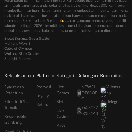
kesempatan kali ini kami akan memberikan rekomendasi permainan slot gacor
anti kalah yang harus anda coba di situs slot online Newslot88. Kami berani
memberikan jaminan kalau anda akan mendapatkan keuntungan yang
maksimal dalam waktu singkat saja bahkan hanya dengan menggunakan modal
receh saja. Berikut adalah 5 game
slot
gacor gampang menang yang memiliki
winrate tertinggi 2026 terbukti bisa mendatangkan kemenangan dengan
perkalian maxwin tanpa batas untuk para pecinta judi slot gacor dimanapun.
Sweet Bonanza Super Scatter
Mahjong Ways 3
Gates of Olympus
Wukong Black Scatter
Starlight Princess
Kebijaksanaan
Platform
Kategori
Dukungan
Komunitas
Syarat dan
Promosi
Hot
NEWSL
Whatsa
Ketentuan
Games
OT88OF
pp
Loyalty
C
Situs Judi Slot
Slots
Telegra
Referral
Terbaik
+628177
m
Live
0238143
Responsible
Casino
Gambling
Race
Pusat Bantuan