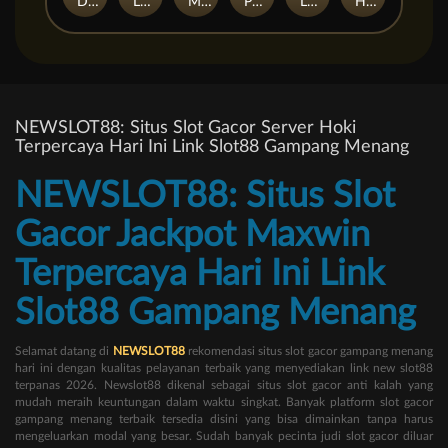
Dino Drop
Lucky Dog
Master Gems
Plushie Wins
Lucky Dice
Happy Nets
NEWSLOT88: Situs Slot Gacor Server Hoki
Terpercaya Hari Ini Link Slot88 Gampang Menang
NEWSLOT88: Situs Slot
Gacor Jackpot Maxwin
Terpercaya Hari Ini Link
Slot88 Gampang Menang
Selamat datang di
NEWSLOT88
rekomendasi situs slot gacor gampang menang
hari ini dengan kualitas pelayanan terbaik yang menyediakan link new slot88
terpanas 2026. Newslot88 dikenal sebagai situs slot gacor anti kalah yang
mudah meraih keuntungan dalam waktu singkat. Banyak platform slot gacor
gampang menang terbaik tersedia disini yang bisa dimainkan tanpa harus
mengeluarkan modal yang besar. Sudah banyak pecinta judi slot gacor diluar