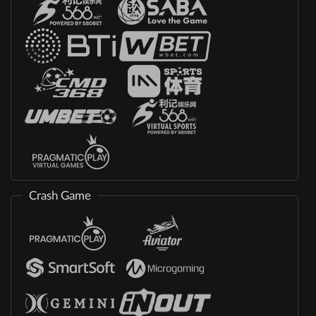
Crash Game