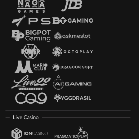
Live Casino