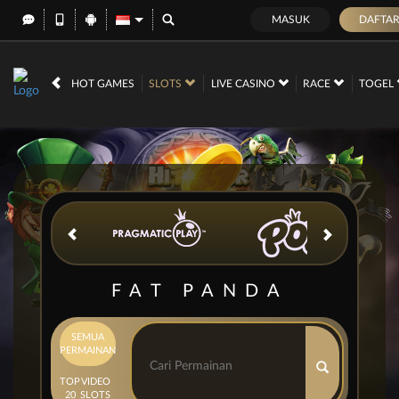
MASUK
DAFTA
IDR
12,702,031,
HOT GAMES
SLOTS
LIVE CASINO
RACE
TOGEL
FAT PANDA
SEMUA
PERMAINAN
TOP
VIDEO
20
SLOTS