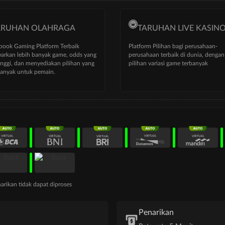
ARUHAN OLAHRAGA
TARUHAN LIVE KASIN
book Gaming Platform Terbaik
Platform Pilihan bagi perusahaan-
rkan lebih banyak game, odds yang
perusahaan terbaik di dunia, dengan
tinggi, dan menyediakan pilihan yang
pilihan variasi game terbanyak
banyak untuk pemain.
arikan tidak dapat diproses
Penarikan