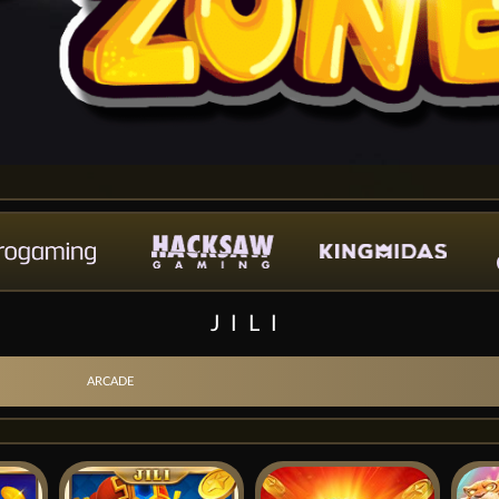
JILI
ARCADE