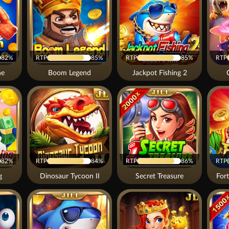
82%
RTP
85%
RTP
85%
RTP
ne
Boom Legend
Jackpot Fishing 2
82%
RTP
84%
RTP
86%
RTP
g
Dinosaur Tycoon II
Secret Treasure
For