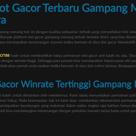
t Gacor Terbaru Gampang Me
ya
pang menang hari ini dengan kualitas pelayanan terbaik yang menyediakan link new 
Banyak platform slot gacor gampang menang terbaik tersedia disini yang bisa dim
 biasa mendapatkan kemenangan maxwin ketika bermain di situs slot gacor Newslot88.
LOT88
hadir untuk membuktikan kalau permainan slot gacor anti kalah itu ada. Sit
engan winrate tinggi. Sehingga para pemain bisa mendapatkan kepercayaan diri yang
idak akan pernah anda rasakan ketika bermain di situs slot online lainnya. Berapap
acor Winrate Tertinggi Gampang
i kalah untuk dimainkan oleh membernya. Kami selalu menyediakan permainan judi 
r hidup. Pada kesempatan kali ini kami akan memberikan rekomendasi permainan s
mendapatkan keuntungan yang maksimal dalam waktu singkat saja bahkan hanya de
ukti bisa mendatangkan kemenangan dengan perkalian maxwin tanpa batas untuk para