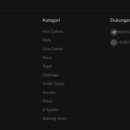
Kategori
Dukunga
Hot Games
NEWS
Slots
+6281
Live Casino
Race
Togel
Olahraga
Crash Game
Arcade
Poker
E-Sports
Sabung Ayam