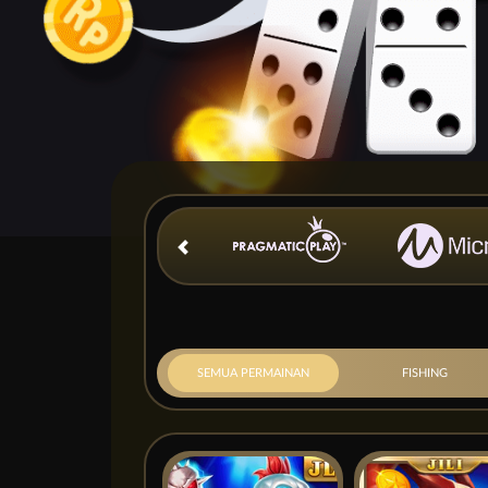
SEMUA PERMAINAN
FISHING