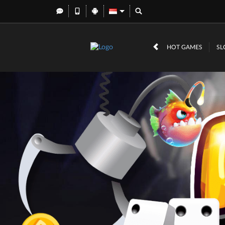
HOT GAMES
SL