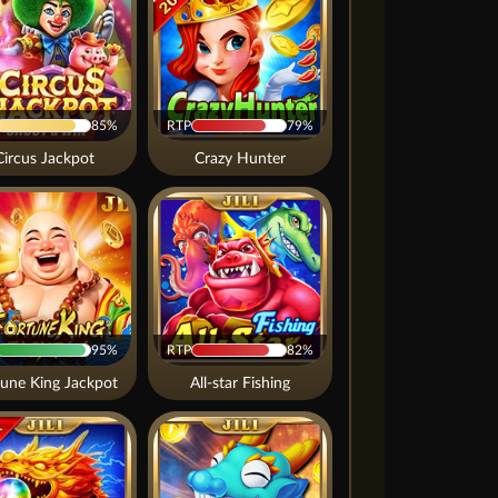
85%
RTP
79%
Circus Jackpot
Crazy Hunter
95%
RTP
82%
tune King Jackpot
All-star Fishing