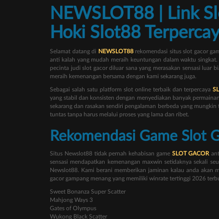
NEWSLOT88 | Link Slo
Hoki Slot88 Terperca
Selamat datang di
NEWSLOT88
rekomendasi situs slot gacor gam
anti kalah yang mudah meraih keuntungan dalam waktu singkat. 
pecinta judi slot gacor diluar sana yang merasakan sensasi luar
meraih kemenangan bersama dengan kami sekarang juga.
Sebagai salah satu platform slot online terbaik dan terpercaya
S
yang stabil dan konsisten dengan menyediakan banyak permainan d
sekarang dan rasakan sendiri pengalaman berbeda yang mungkin t
tuntas tanpa harus melalui proses yang lama dan ribet.
Rekomendasi Game Slot G
Situs Newslot88 tidak pernah kehabisan game
SLOT GACOR
ant
sensasi mendapatkan kemenangan maxwin setidaknya sekali seumu
Newslot88. Kami berani memberikan jaminan kalau anda akan 
gacor gampang menang yang memiliki winrate tertinggi 2026 terb
Sweet Bonanza Super Scatter
Mahjong Ways 3
Gates of Olympus
Wukong Black Scatter