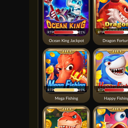
RTP
81%
RTP
Ocean King Jackpot
Dragon Fortu
RTP
85%
RTP
Mega Fishing
Happy Fishin