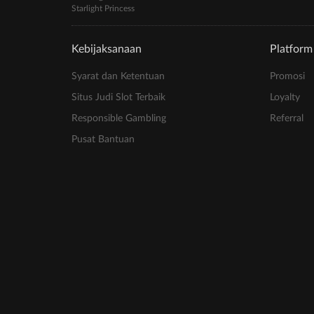
Starlight Princess
Kebijaksanaan
Platform
Syarat dan Ketentuan
Promosi
Situs Judi Slot Terbaik
Loyalty
Responsible Gambling
Referral
Pusat Bantuan