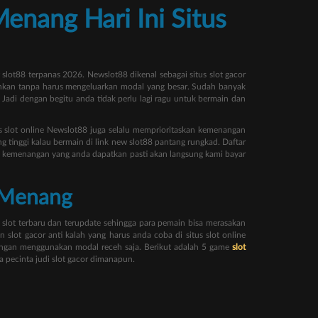
nang Hari Ini Situs
slot88 terpanas 2026. Newslot88 dikenal sebagai situs slot gacor
ainkan tanpa harus mengeluarkan modal yang besar. Sudah banyak
 Jadi dengan begitu anda tidak perlu lagi ragu untuk bermain dan
us slot online Newslot88 juga selalu memprioritaskan kemenangan
 tinggi kalau bermain di link new slot88 pantang rungkad. Daftar
un kemenangan yang anda dapatkan pasti akan langsung kami bayar
 Menang
slot terbaru dan terupdate sehingga para pemain bisa merasakan
lot gacor anti kalah yang harus anda coba di situs slot online
ngan menggunakan modal receh saja. Berikut adalah 5 game
slot
 pecinta judi slot gacor dimanapun.