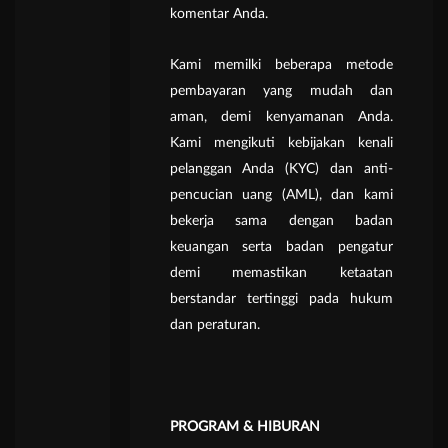
komentar Anda.
Kami memilki beberapa metode
pembayaran yang mudah dan
aman, demi kenyamanan Anda.
Kami mengikuti kebijakan kenali
pelanggan Anda (KYC) dan anti-
pencucian uang (AML), dan kami
bekerja sama dengan badan
keuangan serta badan pengatur
demi memastikan ketaatan
berstandar tertinggi pada hukum
dan peraturan.
PROGRAM & HIBURAN