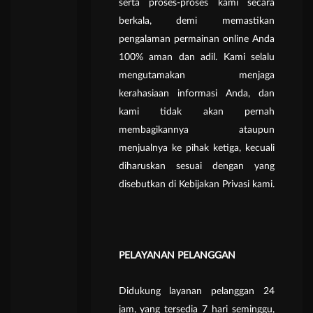
serta proses-proses kami secara
berkala, demi memastikan
pengalaman permainan online Anda
100% aman dan adil. Kami selalu
mengutamakan menjaga
kerahasiaan informasi Anda, dan
kami tidak akan pernah
membagikannya ataupun
menjualnya ke pihak ketiga, kecuali
diharuskan sesuai dengan yang
disebutkan di Kebijakan Privasi kami.
PELAYANAN PELANGGAN
Didukung layanan pelanggan 24
jam, yang tersedia 7 hari seminggu,