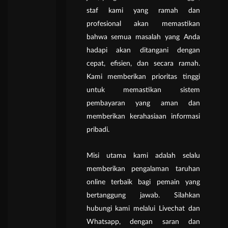
staf kami yang ramah dan
profesional akan memastikan
bahwa semua masalah yang Anda
hadapi akan ditangani dengan
cepat, efisien, dan secara ramah.
Kami memberikan prioritas tinggi
untuk memastikan sistem
pembayaran yang aman dan
memberikan kerahasiaan informasi
pribadi.
Misi utama kami adalah selalu
memberikan pengalaman taruhan
online terbaik bagi pemain yang
bertanggung jawab. Silahkan
hubungi kami melalui Livechat dan
Whatsapp, dengan saran dan