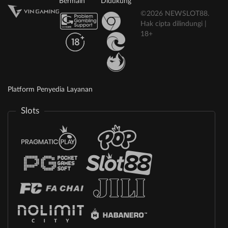
Bermain
Didukung
©2026 NEWSLOT88.
Hak cipta dilindungi |
18+
Platform Penyedia Layanan
Slots