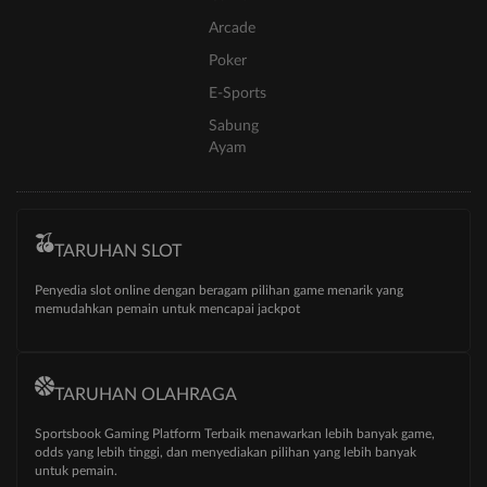
Arcade
Poker
E-Sports
Sabung
Ayam
TARUHAN SLOT
Penyedia slot online dengan beragam pilihan game menarik yang
memudahkan pemain untuk mencapai jackpot
TARUHAN OLAHRAGA
Sportsbook Gaming Platform Terbaik menawarkan lebih banyak game,
odds yang lebih tinggi, dan menyediakan pilihan yang lebih banyak
untuk pemain.