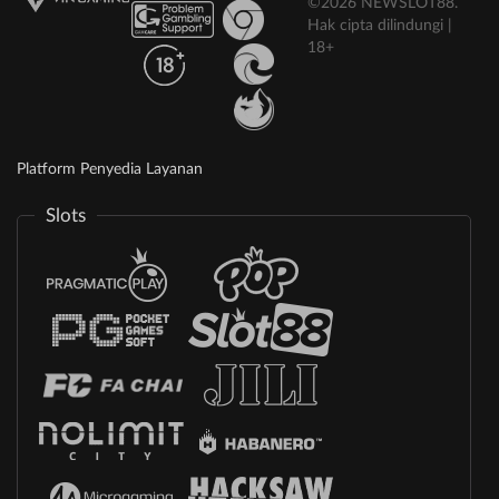
©2026 NEWSLOT88.
Hak cipta dilindungi |
18+
Platform Penyedia Layanan
Slots