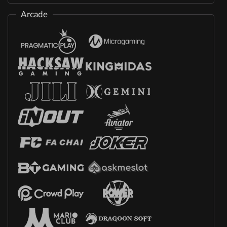
Arcade