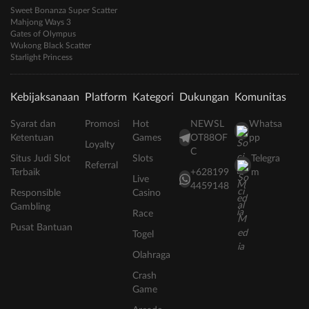
Sweet Bonanza Super Scatter
Mahjong Ways 3
Gates of Olympus
Wukong Black Scatter
Starlight Princess
Kebijaksanaan
Platform
Kategori
Dukungan
Komunitas
Syarat dan
Promosi
Hot
NEWSL
Whatsa
Ketentuan
Games
OT88OF
pp
Loyalty
C
Situs Judi Slot
Slots
Telegra
Referral
Terbaik
+628199
m
Live
4459148
Responsible
Casino
Gambling
Race
Pusat Bantuan
Togel
Olahraga
Crash
Game