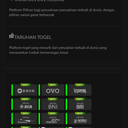
Platform Pilihan bagi perusahaan-perusahaan terbaik di dunia, dengan
pilihan variasi game terbanyak
TARUHAN TOGEL
Platform togel yang menarik dari perusahan terbaik di dunia yang
menawarkan hadiah kemenangan besar