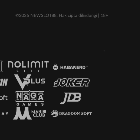
©2026 NEWSLOT88. Hak cipta dilindungi | 18+