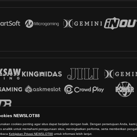
ookies NEWSLOT88
-Sports
Sabung Ayam
an cookies penting agar situs dapat berjalan dengan baik. Dengan persetujuan Anda, kami 
 analitik untuk memahami penggunaan situs, meningkatkan performa, serta memberikan penga
embaca
Kebijakan Privasi NEWSLOT88
untuk informasi lebih lanjut.