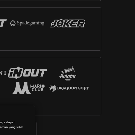
juga dapat
laman yang lebih