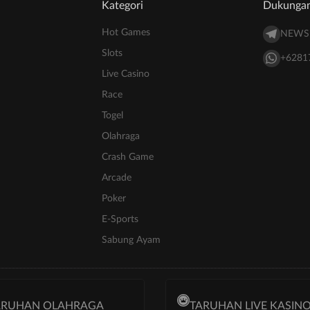
Kategori
Dukunga
Hot Games
NEWS
Slots
+6281
Live Casino
Race
Togel
Olahraga
Crash Game
Arcade
Poker
E-Sports
Sabung Ayam
ARUHAN OLAHRAGA
TARUHAN LIVE KASIN