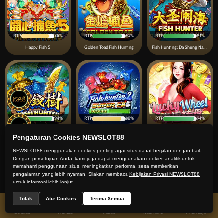
RTP
85%
RTP
91%
RTP
94%
Happy Fish 5
Golden Toad Fish Hunting
Fish Hunting: Da Sheng Nao Hai
RTP
94%
RTP
88%
RTP
94%
Fish Hunting: Yao Qian Shu
Fish Hunter 2 EX-Novice
Lucky Wheel
Pengaturan Cookies NEWSLOT88
NEWSLOT88 menggunakan cookies penting agar situs dapat berjalan dengan baik.
Dengan persetujuan Anda, kami juga dapat menggunakan cookies analitik untuk
memahami penggunaan situs, meningkatkan performa, serta memberikan
pengalaman yang lebih nyaman. Silakan membaca
Kebijakan Privasi NEWSLOT88
untuk informasi lebih lanjut.
Tolak
Atur Cookies
Terima Semua
RTP
82%
RTP
89%
RTP
87%
Beranda
Promosi
Masuk
Hub. Kami
Akun Saya
Fish Hunter Monster Awaken
Fish Hunter 2 EX-Newbie
Fish Hunter 2 EX-My Club