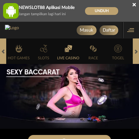
×
NEWSLOT88 Aplikasi Mobile
UNDUH
Jangan tampilkan lagi hari ini
Masuk
Daftar
HOT GAMES
SLOTS
LIVE CASINO
RACE
TOGEL
OL