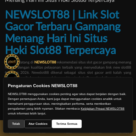
Menang Hari Ini Situs Hoki Slot88 Terpercaya
NEWSLOT88 | Link Slot
Gacor Terbaru Gampang
Menang Hari Ini Situs
Hoki Slot88 Terpercaya
Selamat datang di
NEWSLOT88
rekomendasi situs slot gacor gampang menang
hari ini dengan kualitas pelayanan terbaik yang menyediakan link new slot88
terpanas 2026. Newslot88 dikenal sebagai situs slot gacor anti kalah yang
mudah meraih keuntungan dalam waktu singkat. Banyak platform slot gacor
gampang menang terbaik tersedia disini yang bisa dimainkan tanpa harus
Pengaturan Cookies NEWSLOT88
mengeluarkan modal yang besar. Sudah banyak pecinta judi slot gacor diluar
sana yang merasakan sensasi luar biasa mendapatkan kemenangan maxwin
NEWSLOT88 menggunakan cookies penting agar situs dapat berjalan dengan baik.
ketika bermain di situs slot gacor Newslot88. Jadi dengan begitu anda tidak
Dengan persetujuan Anda, kami juga dapat menggunakan cookies analitik untuk
perlu lagi ragu untuk bermain dan meraih kemenangan bersama dengan kami
memahami penggunaan situs, meningkatkan performa, serta memberikan
sekarang juga.
pengalaman yang lebih nyaman. Silakan membaca
Kebijakan Privasi NEWSLOT88
untuk informasi lebih lanjut.
Sebagai salah satu platform slot online terbaik dan terpercaya
SLOT88
hadir
untuk membuktikan kalau permainan slot gacor anti kalah itu ada. Situs slot
Tolak
Atur Cookies
Terima Semua
online Newslot88 juga selalu memprioritaskan kemenangan yang stabil dan
konsisten dengan menyediakan banyak permainan dengan winrate tinggi.
Beranda
Promosi
Masuk
Hub. Kami
Akun Saya