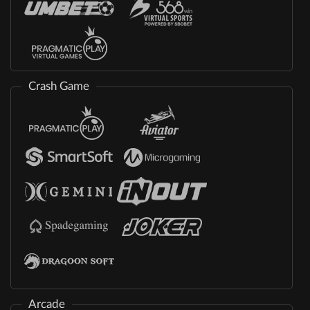
Crash Game
Arcade