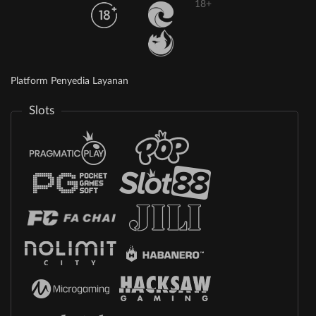
18+
Platform Penyedia Layanan
Slots