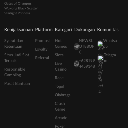
Gates of Olympus
Wukong Black Scatter
Starlight Princess
Kebijaksanaan
Platform
Kategori
Dukungan
Komunitas
Syarat dan
Promosi
Hot
NEWSL
Whatsa
Ketentuan
Games
OT88OF
pp
Loyalty
C
Situs Judi Slot
Slots
Telegra
Referral
Terbaik
+628199
m
Live
4459148
Responsible
Casino
Gambling
Race
Pusat Bantuan
Togel
Olahraga
Crash
Game
Arcade
Poker