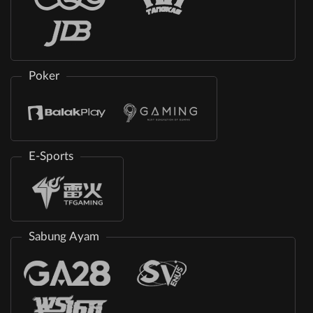
Poker
E-Sports
Sabung Ayam