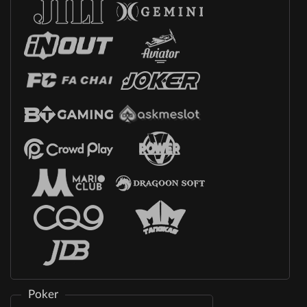
Poker