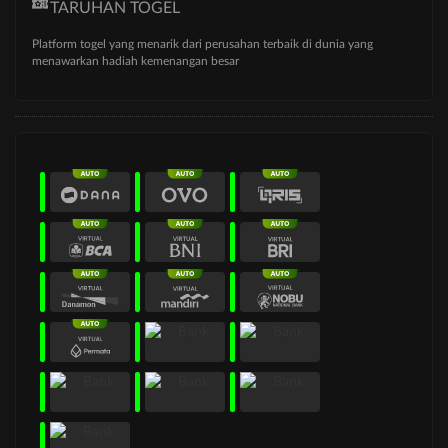
TARUHAN TOGEL
Platform togel yang menarik dari perusahan terbaik di dunia yang
menawarkan hadiah kemenangan besar