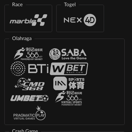
Race
Togel
Olahraga
Crash Game