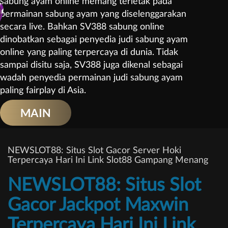
sabung ayam online memang terletak pada
permainan sabung ayam yang diselenggarakan
secara live. Bahkan SV388 sabung online
dinobatkan sebagai penyedia judi sabung ayam
online yang paling terpercaya di dunia. Tidak
sampai disitu saja, SV388 juga dikenal sebagai
wadah penyedia permainan judi sabung ayam
paling fairplay di Asia.
MAIN
NEWSLOT88: Situs Slot Gacor Server Hoki
Terpercaya Hari Ini Link Slot88 Gampang Menang
NEWSLOT88: Situs Slot
Gacor Jackpot Maxwin
Terpercaya Hari Ini Link