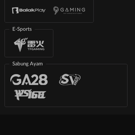
E-Sports
Sabung Ayam