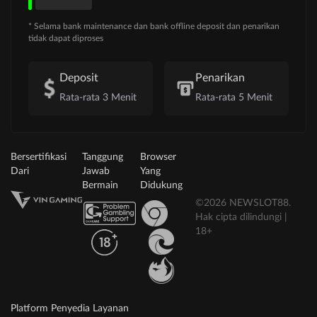
* Selama bank maintenance dan bank offline deposit dan penarikan
tidak dapat diproses
Deposit
Penarikan
Rata-rata 3 Menit
Rata-rata 5 Menit
Bersertifikasi
Tanggung
Browser
Dari
Jawab
Yang
Bermain
Didukung
©2026 NEWSLOT88.
Hak cipta dilindungi |
18+
Platform Penyedia Layanan