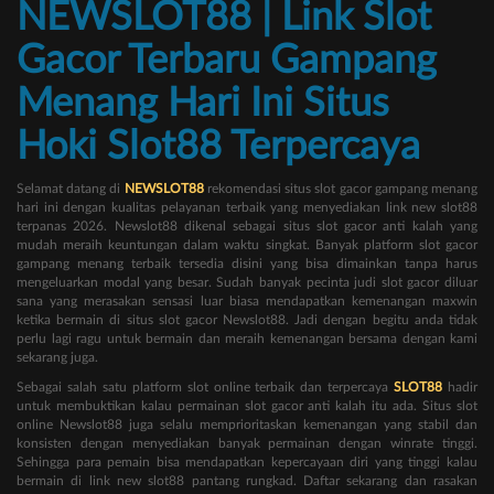
NEWSLOT88 | Link Slot
Gacor Terbaru Gampang
Menang Hari Ini Situs
Hoki Slot88 Terpercaya
Selamat datang di
NEWSLOT88
rekomendasi situs slot gacor gampang menang
hari ini dengan kualitas pelayanan terbaik yang menyediakan link new slot88
terpanas 2026. Newslot88 dikenal sebagai situs slot gacor anti kalah yang
mudah meraih keuntungan dalam waktu singkat. Banyak platform slot gacor
gampang menang terbaik tersedia disini yang bisa dimainkan tanpa harus
mengeluarkan modal yang besar. Sudah banyak pecinta judi slot gacor diluar
sana yang merasakan sensasi luar biasa mendapatkan kemenangan maxwin
ketika bermain di situs slot gacor Newslot88. Jadi dengan begitu anda tidak
perlu lagi ragu untuk bermain dan meraih kemenangan bersama dengan kami
sekarang juga.
Sebagai salah satu platform slot online terbaik dan terpercaya
SLOT88
hadir
untuk membuktikan kalau permainan slot gacor anti kalah itu ada. Situs slot
online Newslot88 juga selalu memprioritaskan kemenangan yang stabil dan
konsisten dengan menyediakan banyak permainan dengan winrate tinggi.
Sehingga para pemain bisa mendapatkan kepercayaan diri yang tinggi kalau
bermain di link new slot88 pantang rungkad. Daftar sekarang dan rasakan