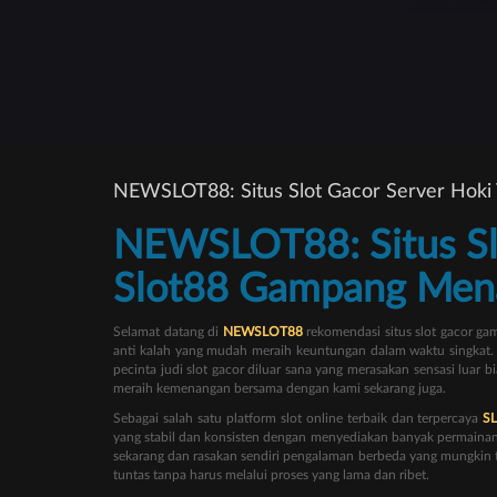
NEWSLOT88: Situs Slot Gacor Server Hoki 
NEWSLOT88: Situs Slo
Slot88 Gampang Men
Selamat datang di
NEWSLOT88
rekomendasi situs slot gacor gam
anti kalah yang mudah meraih keuntungan dalam waktu singkat. 
pecinta judi slot gacor diluar sana yang merasakan sensasi luar
meraih kemenangan bersama dengan kami sekarang juga.
Sebagai salah satu platform slot online terbaik dan terpercaya
S
yang stabil dan konsisten dengan menyediakan banyak permainan d
sekarang dan rasakan sendiri pengalaman berbeda yang mungkin t
tuntas tanpa harus melalui proses yang lama dan ribet.