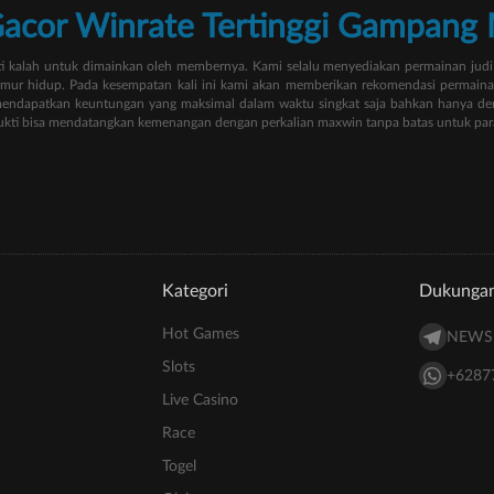
acor Winrate Tertinggi Gampang
i kalah untuk dimainkan oleh membernya. Kami selalu menyediakan permainan judi 
r hidup. Pada kesempatan kali ini kami akan memberikan rekomendasi permainan s
mendapatkan keuntungan yang maksimal dalam waktu singkat saja bahkan hanya de
ukti bisa mendatangkan kemenangan dengan perkalian maxwin tanpa batas untuk para
Kategori
Dukunga
Hot Games
NEWS
Slots
+6287
Live Casino
Race
Togel