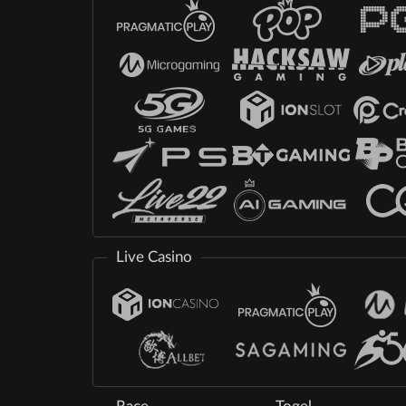
Live Casino