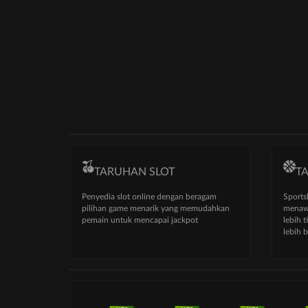
TARUHAN SLOT
T
Penyedia slot online dengan beragam
Sports
pilihan game menarik yang memudahkan
menawa
pemain untuk mencapai jackpot
lebih 
lebih 