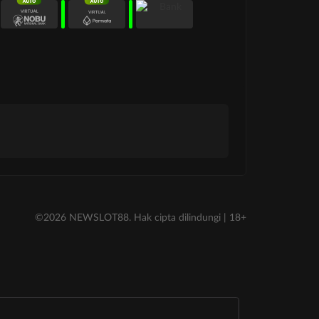
©2026 NEWSLOT88. Hak cipta dilindungi | 18+