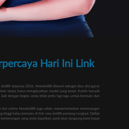
ercaya Hari Ini Link
slot88 terpanas 2026. Newslot88 dikenal sebagai situs slot gacor
ainkan tanpa harus mengeluarkan modal yang besar. Sudah banyak
 Jadi dengan begitu anda tidak perlu lagi ragu untuk bermain dan
us slot online Newslot88 juga selalu memprioritaskan kemenangan
 tinggi kalau bermain di link new slot88 pantang rungkad. Daftar
un kemenangan yang anda dapatkan pasti akan langsung kami bayar