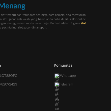
 Menang
slot terbaru dan terupdate sehingga para pemain bisa merasakan
lot gacor anti kalah yang harus anda coba di situs slot online
ngan menggunakan modal receh saja. Berikut adalah 5 game
slot
 pecinta judi slot gacor dimanapun.
n
Komunitas
LOT88OFC
Whatsapp
782092423
Telegram