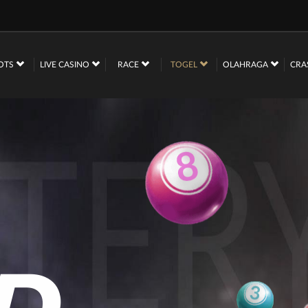
OTS
LIVE CASINO
RACE
TOGEL
OLAHRAGA
CRA