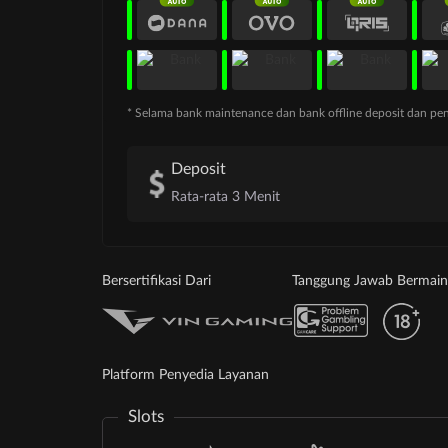
* Selama bank maintenance dan bank offline deposit dan pen
Deposit
Rata-rata 3 Menit
Bersertifikasi Dari
Tanggung Jawab Bermain
Platform Penyedia Layanan
Slots