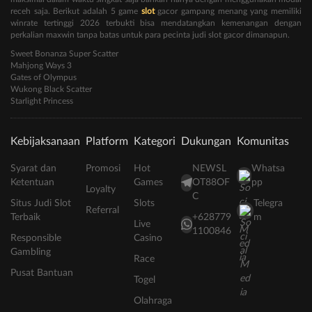
receh saja. Berikut adalah 5 game
slot
gacor gampang menang yang memiliki
winrate tertinggi 2026 terbukti bisa mendatangkan kemenangan dengan
perkalian maxwin tanpa batas untuk para pecinta judi slot gacor dimanapun.
Sweet Bonanza Super Scatter
Mahjong Ways 3
Gates of Olympus
Wukong Black Scatter
Starlight Princess
Kebijaksanaan
Platform
Kategori
Dukungan
Komunitas
Syarat dan
Promosi
Hot
NEWSL
Whatsa
Ketentuan
Games
OT88OF
pp
Loyalty
C
Situs Judi Slot
Slots
Telegra
Referral
Terbaik
+628779
m
Live
1100846
Responsible
Casino
Gambling
Race
Pusat Bantuan
Togel
Olahraga