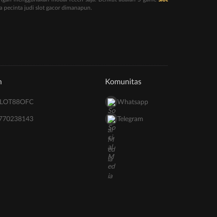
 pecinta judi slot gacor dimanapun.
n
Komunitas
LOT88OFC
Whatsapp
770238143
Telegram