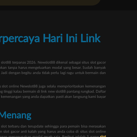
ercaya Hari Ini Link
slot88 terpanas 2026. Newslot88 dikenal sebagai situs slot gacor
ainkan tanpa harus mengeluarkan modal yang besar. Sudah banyak
 Jadi dengan begitu anda tidak perlu lagi ragu untuk bermain dan
us slot online Newslot88 juga selalu memprioritaskan kemenangan
 tinggi kalau bermain di link new slot88 pantang rungkad. Daftar
un kemenangan yang anda dapatkan pasti akan langsung kami bayar
 Menang
slot terbaru dan terupdate sehingga para pemain bisa merasakan
lot gacor anti kalah yang harus anda coba di situs slot online
ngan menggunakan modal receh saja. Berikut adalah 5 game
slot