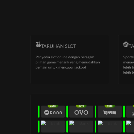
TARUHAN SLOT
T
Penyedia slot online dengan beragam
Sports
pilihan game menarik yang memudahkan
menawa
pemain untuk mencapai jackpot
lebih 
lebih 