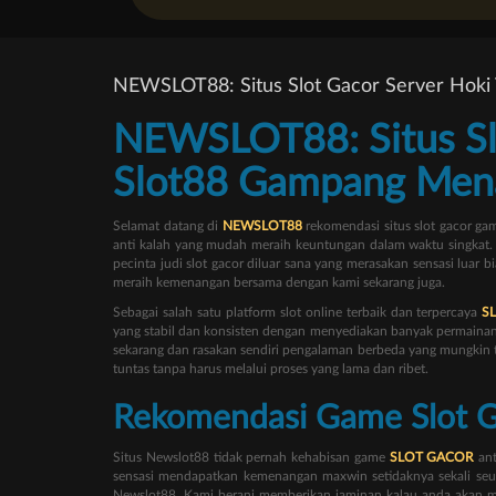
NEWSLOT88: Situs Slot Gacor Server Hoki 
NEWSLOT88: Situs Slo
Slot88 Gampang Men
Selamat datang di
NEWSLOT88
rekomendasi situs slot gacor gam
anti kalah yang mudah meraih keuntungan dalam waktu singkat. 
pecinta judi slot gacor diluar sana yang merasakan sensasi luar
meraih kemenangan bersama dengan kami sekarang juga.
Sebagai salah satu platform slot online terbaik dan terpercaya
S
yang stabil dan konsisten dengan menyediakan banyak permainan d
sekarang dan rasakan sendiri pengalaman berbeda yang mungkin t
tuntas tanpa harus melalui proses yang lama dan ribet.
Rekomendasi Game Slot G
Situs Newslot88 tidak pernah kehabisan game
SLOT GACOR
ant
sensasi mendapatkan kemenangan maxwin setidaknya sekali seumu
Newslot88. Kami berani memberikan jaminan kalau anda akan 