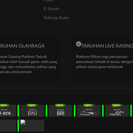
Poker
E-Sports
Sabung Ayam
ARUHAN OLAHRAGA
TARUHAN LIVE KASIN
book Gaming Platform Terbaik
Platform Pilihan bagi perusahaan-
rkan lebih banyak game, odds yang
perusahaan terbaik di dunia, dengan
tinggi, dan menyediakan pilihan yang
pilihan variasi game terbanyak
banyak untuk pemain.