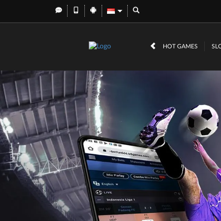
HOT GAMES
SL