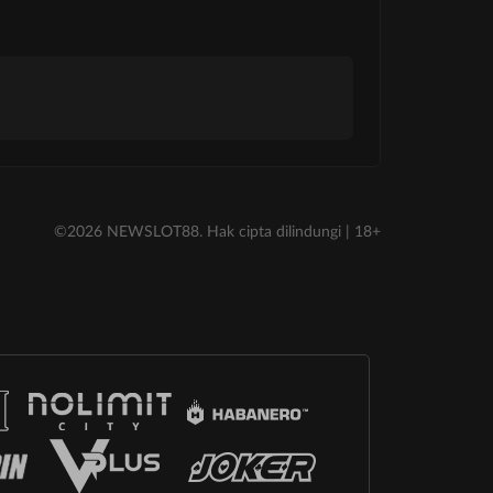
©2026 NEWSLOT88. Hak cipta dilindungi | 18+