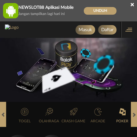
×
NEWSLOT88 Aplikasi Mobile
UNDUH
Jangan tampilkan lagi hari ini
Masuk
Daftar
CE
TOGEL
OLAHRAGA
CRASH GAME
ARCADE
POKER