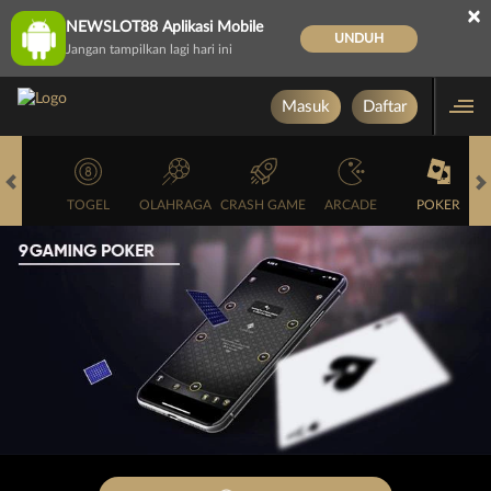
×
NEWSLOT88 Aplikasi Mobile
UNDUH
Jangan tampilkan lagi hari ini
Masuk
Daftar
CE
TOGEL
OLAHRAGA
CRASH GAME
ARCADE
POKER