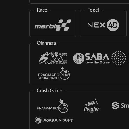
Race
Togel
Olahraga
Crash Game