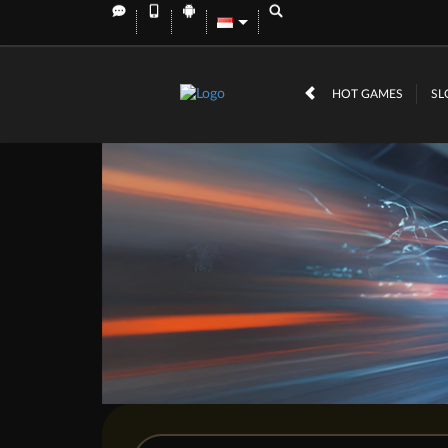
HOT GAMES
SL