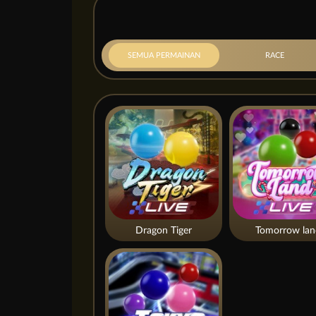
SEMUA PERMAINAN
RACE
Dragon Tiger
Tomorrow lan