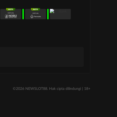
©2026 NEWSLOT88. Hak cipta dilindungi | 18+