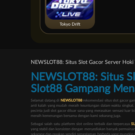
Tokyo Drift
NEWSLOT88: Situs Slot Gacor Server Hoki 
NEWSLOT88: Situs Slo
Slot88 Gampang Men
Selamat datang di
NEWSLOT88
rekomendasi situs slot gacor gam
anti kalah yang mudah meraih keuntungan dalam waktu singkat. 
pecinta judi slot gacor diluar sana yang merasakan sensasi luar
meraih kemenangan bersama dengan kami sekarang juga.
Sebagai salah satu platform slot online terbaik dan terpercaya
S
yang stabil dan konsisten dengan menyediakan banyak permainan d
sekarang dan rasakan sendiri pengalaman berbeda yang mungkin t