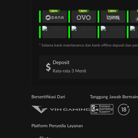
* Selama bank maintenance dan bank offline deposit dan pen
Deposit
Rata-rata 3 Menit
Bersertifikasi Dari
Tanggung Jawab Bermain
Platform Penyedia Layanan