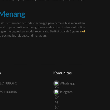
 Menang
slot terbaru dan terupdate sehingga para pemain bisa merasakan
lot gacor anti kalah yang harus anda coba di situs slot online
ngan menggunakan modal receh saja. Berikut adalah 5 game
slot
 pecinta judi slot gacor dimanapun.
n
Komunitas
LOT88OFC
Whatsapp
791100846
Telegram