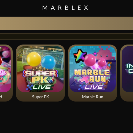
MARBLEX
d
Super PK
Marble Run