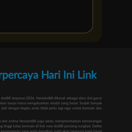
ercaya Hari Ini Link
slot88 terpanas 2026. Newslot88 dikenal sebagai situs slot gacor
ainkan tanpa harus mengeluarkan modal yang besar. Sudah banyak
 Jadi dengan begitu anda tidak perlu lagi ragu untuk bermain dan
us slot online Newslot88 juga selalu memprioritaskan kemenangan
 tinggi kalau bermain di link new slot88 pantang rungkad. Daftar
un kemenangan yang anda dapatkan pasti akan langsung kami bayar