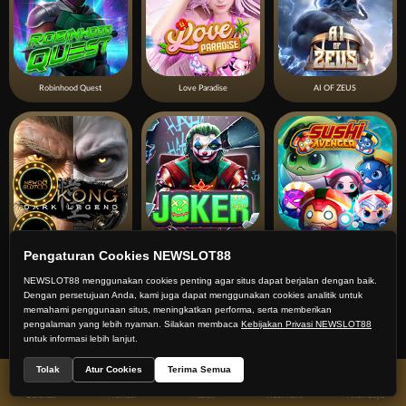
Robinhood Quest
Love Paradise
AI OF ZEUS
Black WuKong
Joker
Sushi Avenger
Pengaturan Cookies NEWSLOT88
NEWSLOT88 menggunakan cookies penting agar situs dapat berjalan dengan baik.
Dengan persetujuan Anda, kami juga dapat menggunakan cookies analitik untuk
memahami penggunaan situs, meningkatkan performa, serta memberikan
pengalaman yang lebih nyaman. Silakan membaca
Kebijakan Privasi NEWSLOT88
untuk informasi lebih lanjut.
Tolak
Atur Cookies
Terima Semua
Beranda
Promosi
Masuk
Hub. Kami
Akun Saya
DJ Maxx
Viking Quest
Mecha Kaiju