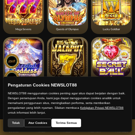
Mega Sevens
Quests of Olympus
Lucky Goldbar
Celestial Goddess
Big Sevens Jackpot
Secret Ball
Pengaturan Cookies NEWSLOT88
NEWSLOT88 menggunakan cookies penting agar situs dapat berjalan dengan baik.
Dengan persetujuan Anda, kami juga dapat menggunakan cookies analitik untuk
memahami penggunaan situs, meningkatkan performa, serta memberikan
pengalaman yang lebih nyaman. Silakan membaca
Kebijakan Privasi NEWSLOT88
untuk informasi lebih lanjut.
Tolak
Atur Cookies
Terima Semua
Beranda
Promosi
Masuk
Hub. Kami
Akun Saya
Jewely Spin
Golden Panda
Oriental Treasures