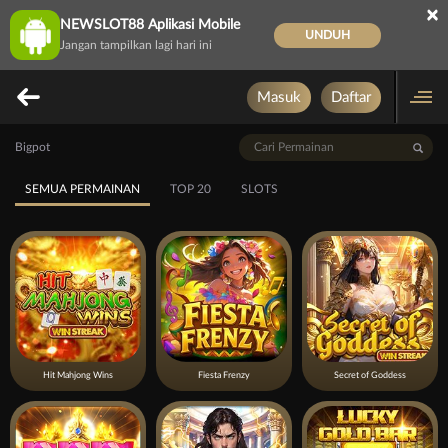
×
NEWSLOT88 Aplikasi Mobile
UNDUH
Jangan tampilkan lagi hari ini
Masuk
Daftar
Bigpot
SEMUA PERMAINAN
TOP 20
SLOTS
Hit Mahjong Wins
Fiesta Frenzy
Secret of Goddess