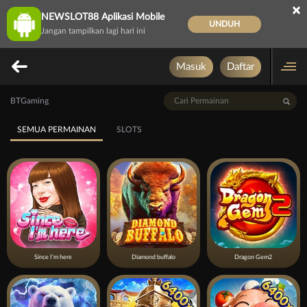
×
NEWSLOT88 Aplikasi Mobile
UNDUH
Jangan tampilkan lagi hari ini
Masuk
Daftar
BTGaming
SEMUA PERMAINAN
SLOTS
Since I'm here
Diamond buffalo
Dragon Gem2