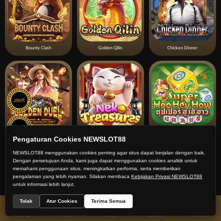
Bounty Clash
Golden Qilin
Chicken Dinner
Golden Duel
Neko Treasures
Super Hoo Hey How
Pengaturan Cookies NEWSLOT88
NEWSLOT88 menggunakan cookies penting agar situs dapat berjalan dengan baik.
Dengan persetujuan Anda, kami juga dapat menggunakan cookies analitik untuk
memahami penggunaan situs, meningkatkan performa, serta memberikan
pengalaman yang lebih nyaman. Silakan membaca
Kebijakan Privasi NEWSLOT88
untuk informasi lebih lanjut.
Tolak
Atur Cookies
Terima Semua
Beranda
Promosi
Masuk
Hub. Kami
Akun Saya
Blessing Temple
T-Rex
Rich Now