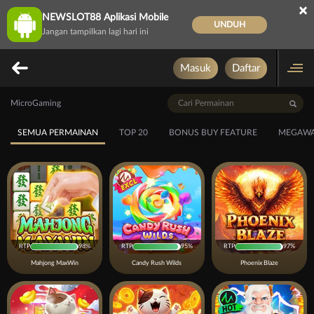
×
NEWSLOT88 Aplikasi Mobile
UNDUH
Jangan tampilkan lagi hari ini
Masuk
Daftar
MicroGaming
SEMUA PERMAINAN
TOP 20
BONUS BUY FEATURE
MEGAWA
RTP
98%
RTP
95%
RTP
97%
Mahjong MaxWin
Candy Rush Wilds
Phoenix Blaze