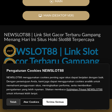
MAIN
MAIN (DESKTOP VER)
NEWSLOT88 | Link Slot Gacor Terbaru Gampang
Menang Hari Ini Situs Hoki Slot88 Terpercaya
NEWSLOT88 | Link Slot
Gacor Terbaru Gampang
Menang Hari Ini Situs
Pengaturan Cookies NEWSLOT88
NEWSLOT88 menggunakan cookies penting agar situs dapat berjalan dengan baik.
Hoki Slot88 Terpercaya
Dengan persetujuan Anda, kami juga dapat menggunakan cookies analitik untuk
memahami penggunaan situs, meningkatkan performa, serta memberikan
pengalaman yang lebih nyaman. Silakan membaca
Kebijakan Privasi NEWSLOT88
Selamat datang di
NEWSLOT88
rekomendasi situs slot gacor gampang menang
untuk informasi lebih lanjut.
hari ini dengan kualitas pelayanan terbaik yang menyediakan link new slot88
terpanas 2026. Newslot88 dikenal sebagai situs slot gacor anti kalah yang
Tolak
Atur Cookies
Terima Semua
mudah meraih keuntungan dalam waktu singkat. Banyak platform slot gacor
gampang menang terbaik tersedia disini yang bisa dimainkan tanpa harus
Beranda
Promosi
Masuk
Hub. Kami
Akun Saya