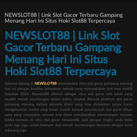
NEWSLOT88 | Link Slot Gacor Terbaru Gampang
Menang Hari Ini Situs Hoki Slot88 Terpercaya
NEWSLOT88 | Link Slot
Gacor Terbaru Gampang
Menang Hari Ini Situs
Hoki Slot88 Terpercaya
Selamat datang di
NEWSLOT88
rekomendasi situs slot gacor gampang menang
hari ini dengan kualitas pelayanan terbaik yang menyediakan link new slot88
terpanas 2026. Newslot88 dikenal sebagai situs slot gacor anti kalah yang
mudah meraih keuntungan dalam waktu singkat. Banyak platform slot gacor
gampang menang terbaik tersedia disini yang bisa dimainkan tanpa harus
mengeluarkan modal yang besar. Sudah banyak pecinta judi slot gacor diluar
sana yang merasakan sensasi luar biasa mendapatkan kemenangan maxwin
ketika bermain di situs slot gacor Newslot88. Jadi dengan begitu anda tidak
perlu lagi ragu untuk bermain dan meraih kemenangan bersama dengan kami
sekarang juga.