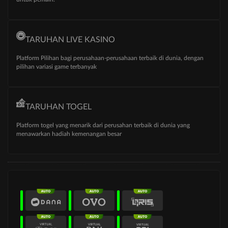
TARUHAN LIVE KASINO
Platform Pilihan bagi perusahaan-perusahaan terbaik di dunia, dengan
pilihan variasi game terbanyak
TARUHAN TOGEL
Platform togel yang menarik dari perusahan terbaik di dunia yang
menawarkan hadiah kemenangan besar