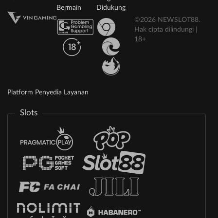
Bermain
Didukung
©2026 NEWSLOT88.
Hak cipta dilindungi |
18+
Platform Penyedia Layanan
Slots