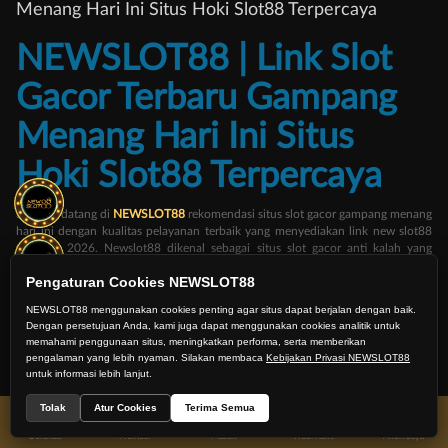
Menang Hari Ini Situs Hoki Slot88 Terpercaya
NEWSLOT88 | Link Slot
Gacor Terbaru Gampang
Menang Hari Ini Situs
Hoki Slot88 Terpercaya
Selamat datang di
NEWSLOT88
rekomendasi situs slot gacor gampang menang
hari ini dengan kualitas pelayanan terbaik yang menyediakan link new slot88
terpanas 2026. Newslot88 dikenal sebagai situs slot gacor anti kalah yang
mudah meraih keuntungan dalam waktu singkat. Banyak platform slot gacor
Pengaturan Cookies NEWSLOT88
gampang menang terbaik tersedia disini yang bisa dimainkan tanpa harus
mengeluarkan modal yang besar. Sudah banyak pecinta judi slot gacor diluar
NEWSLOT88 menggunakan cookies penting agar situs dapat berjalan dengan baik.
sana yang merasakan sensasi luar biasa mendapatkan kemenangan maxwin
Dengan persetujuan Anda, kami juga dapat menggunakan cookies analitik untuk
ketika bermain di situs slot gacor Newslot88. Jadi dengan begitu anda tidak
memahami penggunaan situs, meningkatkan performa, serta memberikan
perlu lagi ragu untuk bermain dan meraih kemenangan bersama dengan kami
pengalaman yang lebih nyaman. Silakan membaca
Kebijakan Privasi NEWSLOT88
sekarang juga.
untuk informasi lebih lanjut.
Sebagai salah satu platform slot online terbaik dan terpercaya
SLOT88
hadir
Tolak
Atur Cookies
Terima Semua
untuk membuktikan kalau permainan slot gacor anti kalah itu ada. Situs slot
online Newslot88 juga selalu memprioritaskan kemenangan yang stabil dan
Beranda
Promosi
Masuk
Hub. Kami
Akun Saya
konsisten dengan menyediakan banyak permainan dengan winrate tinggi.