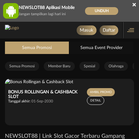
×
NEWSLOT88 Aplikasi Mobile
UNDUH
Jangan tampilkan lagi hari ini
Masuk
Daftar
Semua Promosi
Semua Event Provider
Semua Promosi
Member Baru
Spesial
Olahraga
L
BONUS ROLLINGAN & CASHBACK
AMBIL PROMO
SLOT
DETAIL
Tanggal akhir:
01-Sep-2030
NEWSLOT88 | Link Slot Gacor Terbaru Gampang