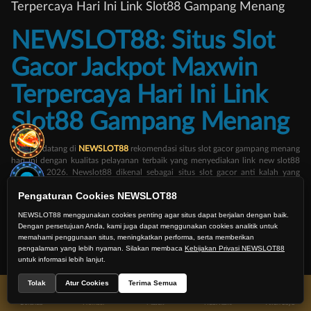
Terpercaya Hari Ini Link Slot88 Gampang Menang
NEWSLOT88: Situs Slot
Gacor Jackpot Maxwin
Terpercaya Hari Ini Link
Slot88 Gampang Menang
Selamat datang di
NEWSLOT88
rekomendasi situs slot gacor gampang menang
hari ini dengan kualitas pelayanan terbaik yang menyediakan link new slot88
terpanas 2026. Newslot88 dikenal sebagai situs slot gacor anti kalah yang
mudah meraih keuntungan dalam waktu singkat. Banyak platform slot gacor
Pengaturan Cookies NEWSLOT88
gampang menang terbaik tersedia disini yang bisa dimainkan tanpa harus
mengeluarkan modal yang besar. Sudah banyak pecinta judi slot gacor diluar
NEWSLOT88 menggunakan cookies penting agar situs dapat berjalan dengan baik.
sana yang merasakan sensasi luar biasa mendapatkan kemenangan maxwin
Dengan persetujuan Anda, kami juga dapat menggunakan cookies analitik untuk
ketika bermain di situs slot gacor Newslot88. Jadi dengan begitu anda tidak
memahami penggunaan situs, meningkatkan performa, serta memberikan
perlu lagi ragu untuk bermain dan meraih kemenangan bersama dengan kami
pengalaman yang lebih nyaman. Silakan membaca
Kebijakan Privasi NEWSLOT88
sekarang juga.
untuk informasi lebih lanjut.
Sebagai salah satu platform slot online terbaik dan terpercaya
SLOT88
hadir
Tolak
Atur Cookies
Terima Semua
untuk membuktikan kalau permainan slot gacor anti kalah itu ada. Situs slot
online Newslot88 juga selalu memprioritaskan kemenangan yang stabil dan
Beranda
Promosi
Masuk
Hub. Kami
Akun Saya
konsisten dengan menyediakan banyak permainan dengan winrate tinggi.