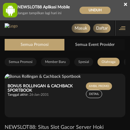
×
NEWSLOT88 Aplikasi Mobile
UNDUH
Jangan tampilkan lagi hari ini
Masuk
Daftar
Semua Promosi
Semua Event Provider
Semua Promosi
Member Baru
Spesial
Olahraga
L
BONUS ROLLINGAN & CACHBACK
AMBIL PROMO
SPORTBOOK
DETAIL
Tanggal akhir:
26-Jan-2031
NEWSLOT88: Situs Slot Gacor Server Hoki